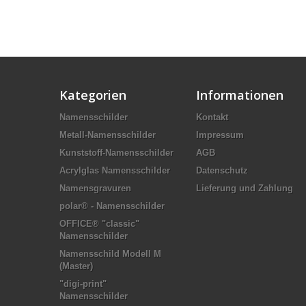
Kategorien
Informationen
Namensschilder
Kontakt
Metall-Namensschilder
Impressum
Kunststoff-Namensschilder
AGB
Acrylglas Namensschilder
Datenschutz
Namensgravuren
Lieferung und Zahlung
polar® - Namensschilder
OFFICE® "classic"
Namensschilder
Namensschild Modell M
(Master)
"digi-print"
Namensschilder